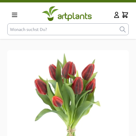
Zum Inhalt springen
Cart
Mein Kont
Wonach suchst Du?