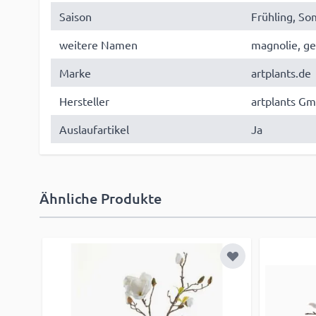
Saison
Frühling, S
weitere Namen
magnolie, g
Marke
artplants.de
Hersteller
artplants Gm
Auslaufartikel
Ja
Ähnliche Produkte
Zur Wunschliste