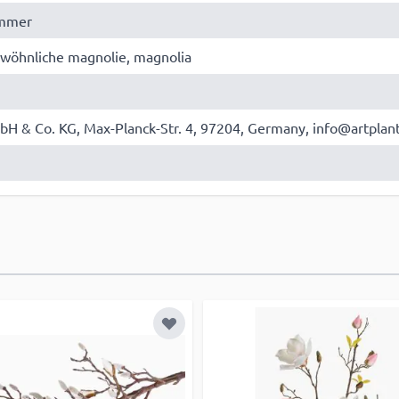
ommer
ewöhnliche magnolie, magnolia
bH & Co. KG, Max-Planck-Str. 4, 97204, Germany, info@artplan
 hinzufügen
Zur Wunschliste hinzufügen