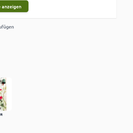
 anzeigen
zufügen
ügen
UR