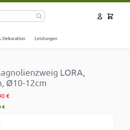
Cart
Mein Konto
 & Dekoration
Leistungen
Magnolienzweig LORA,
m, Ø10-12cm
90 €
 €
h