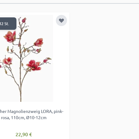
e hinzufügen
Zur Wunschliste hinzufügen
12 St.
cher Magnolienzweig LORA, pink-
rosa, 110cm, Ø10-12cm
22,90 €