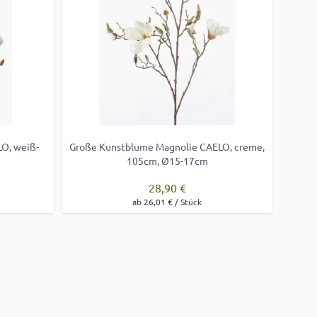
LO, weiß-
Große Kunstblume Magnolie CAELO, creme,
Künst
105cm, Ø15-17cm
28,90 €
ab 26,01 € / Stück