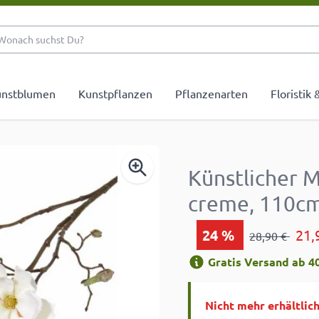
Wonach suchst Du?
nstblumen
Kunstpflanzen
Pflanzenarten
Floristik
Künstlicher 
creme, 110c
24
%
21,
28,90 €
Gratis Versand ab 40
Nicht mehr erhältlic