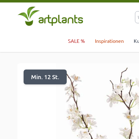
Zum Inhalt springen
SALE %
Inspirationen
Ku
Min. 12 St.