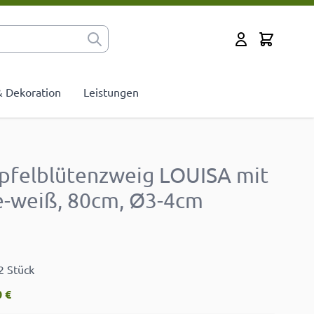
Cart
Mein Konto
 & Dekoration
Leistungen
Apfelblütenzweig LOUISA mit
e-weiß, 80cm, Ø3-4cm
2 Stück
 €