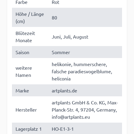
Farbe
Rot
Höhe / Länge
80
(cm)
Blütezeit
Juni, Juli, August
Monate
Saison
Sommer
helikonie, hummerschere,
weitere
falsche paradiesvogelblume,
Namen
heliconia
Marke
artplants.de
artplants GmbH & Co. KG, Max-
Hersteller
Planck-Str. 4, 97204, Germany,
info@artplants.eu
Lagerplatz 1
HO-E1-3-1