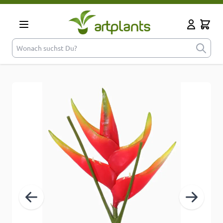
Zum Inhalt springen
Cart
Mein Kont
Wonach suchst Du?