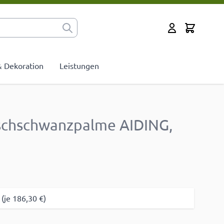
Cart
Mein Konto
 & Dekoration
Leistungen
ischschwanzpalme AIDING,
(je 186,30 €)