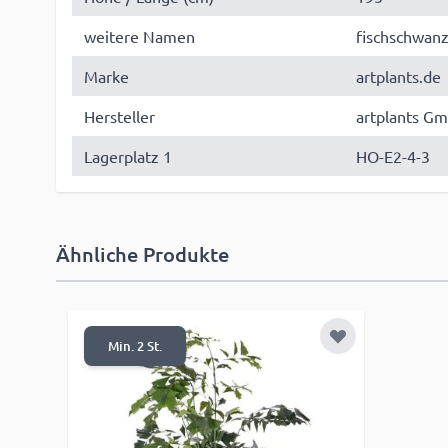
weitere Namen
fischschwanz
Marke
artplants.de
Hersteller
artplants Gm
Lagerplatz 1
HO-E2-4-3
Ähnliche Produkte
Zur Wunschlist
Min. 2 St.