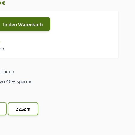
 €
In den Warenkorb
n
en
zufügen
ügen
 zu 40% sparen
225cm