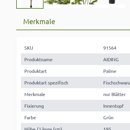
Merkmale
SKU
91564
Produktname
AIDING
Produktart
Palme
Produktart spezifisch
Fischschwan
Merkmale
nur Blätter
Fixierung
Innentopf
Farbe
Grün
Höhe / Länge (cm)
195