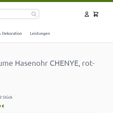
Cart
Mein Konto
 & Dekoration
Leistungen
lume Hasenohr CHENYE, rot-
8 Stück
 €