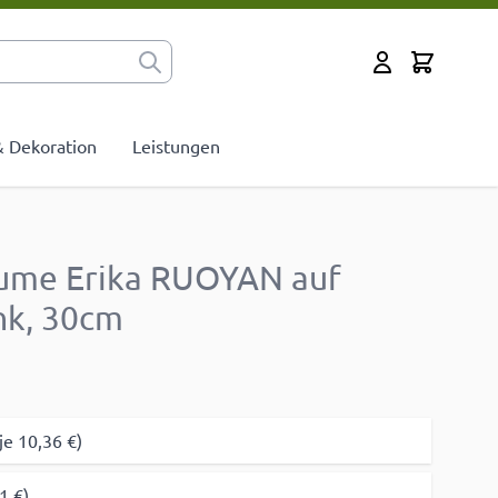
Cart
Mein Konto
 & Dekoration
Leistungen
lume Erika RUOYAN auf
nk, 30cm
je 10,36 €)
1 €)