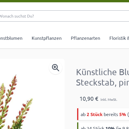
Wonach suchst Du?
nstblumen
Kunstpflanzen
Pflanzenarten
Floristik
Künstliche B
Steckstab, pi
10,90 €
inkl. MwSt.
ab
2 Stück
bereits
5%
(
ab 24 Stück
10
%
(je 9,8