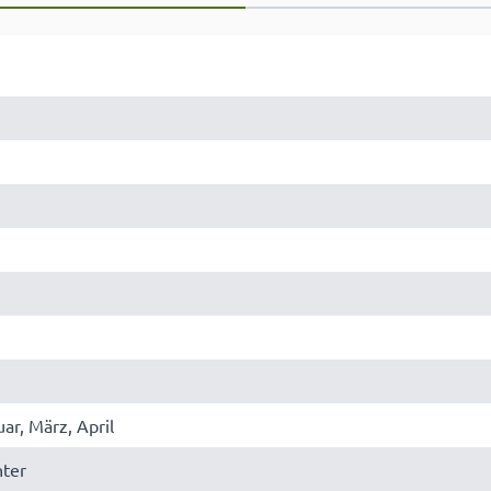
ar, März, April
nter