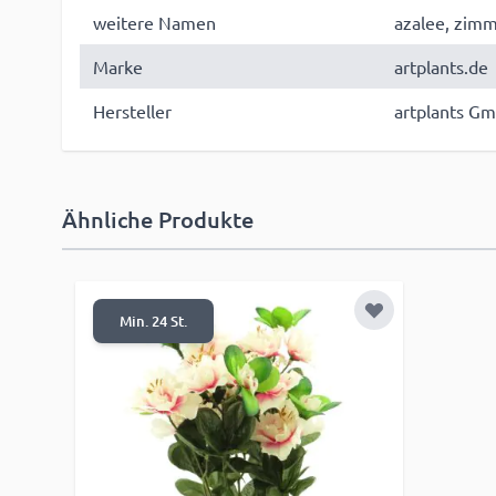
weitere Namen
azalee, zimm
Marke
artplants.de
Hersteller
artplants Gm
Ähnliche Produkte
Zur Wunschlist
Min. 24 St.