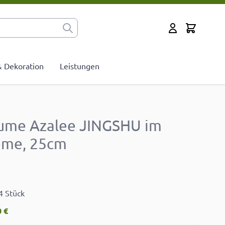
Cart
Mein Konto
 & Dekoration
Leistungen
lume Azalee JINGSHU im
eme, 25cm
4 Stück
 €