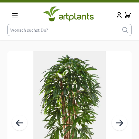
Zum Inhalt springen
Cart
Mein Kont
Wonach suchst Du?