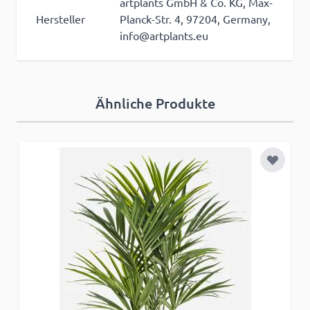
artplants GmbH & Co. KG, Max-
Hersteller
Planck-Str. 4, 97204, Germany,
info@artplants.eu
Ähnliche Produkte
Zur Wun