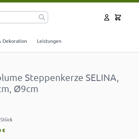
Cart
Mein Konto
 & Dekoration
Leistungen
lume Steppenkerze SELINA,
0cm, Ø9cm
 Stück
 €