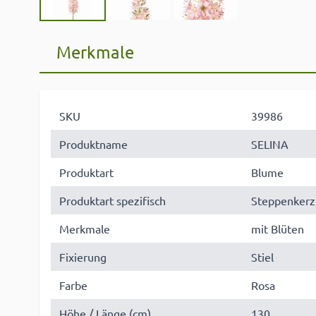
Merkmale
SKU
39986
Produktname
SELINA
Produktart
Blume
Produktart spezifisch
Steppenkerz
Merkmale
mit Blüten
Fixierung
Stiel
Farbe
Rosa
Höhe / Länge (cm)
130