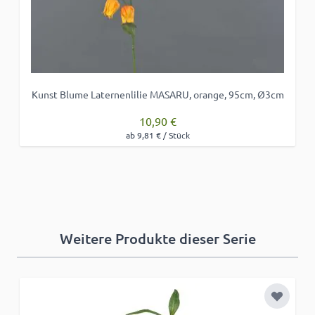
Kunst Blume Laternenlilie MASARU, orange, 95cm, Ø3cm
10,90 €
ab 9,81 € / Stück
Weitere Produkte dieser Serie
Zur Wun