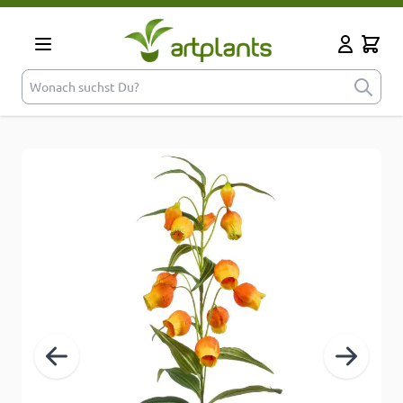
Zum Inhalt springen
Cart
Mein Kont
Wonach suchst Du?