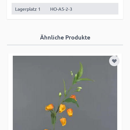
Lagerplatz 1
HO-A5-2-3
Ähnliche Produkte
Zur Wun