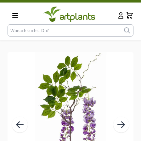
Zum Inhalt springen
Cart
Mein Kont
Wonach suchst Du?