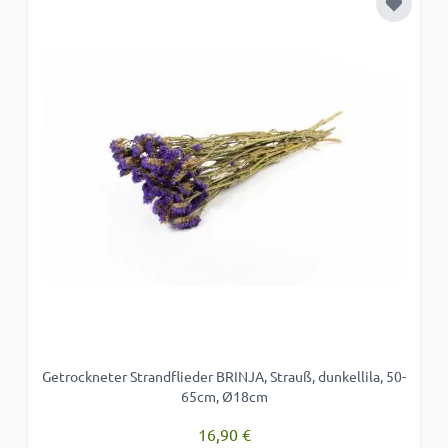
Zur Wun
Getrockneter Strandflieder BRINJA, Strauß, dunkellila, 50-
65cm, Ø18cm
16,90 €