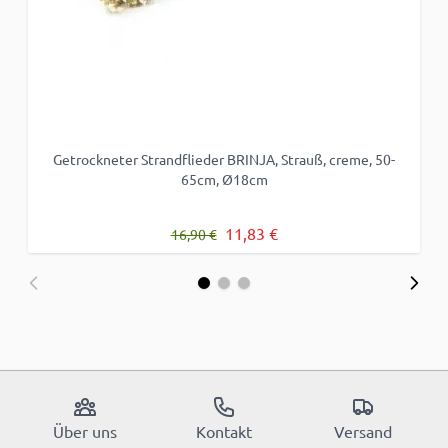
Getrockneter Strandflieder BRINJA, Strauß, creme, 50-
65cm, Ø18cm
Regulärer Preis
Sonderpreis
11,83 €
16,90 €
Über uns
Kontakt
Versand