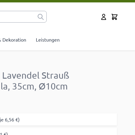
Cart
Mein Konto
 & Dekoration
Leistungen
 Lavendel Strauß
la, 35cm, Ø10cm
je 6,56 €)
1 €)