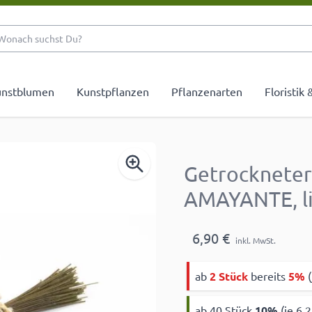
Wonach suchst Du?
nstblumen
Kunstpflanzen
Pflanzenarten
Floristik
Getrockneter
AMAYANTE, li
6,90 €
inkl. MwSt.
ab
2 Stück
bereits
5%
(
ab 40 Stück
10
%
(je 6,2