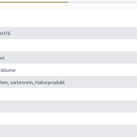
ANTE
el
enblume
üten, sortenrein, Naturprodukt