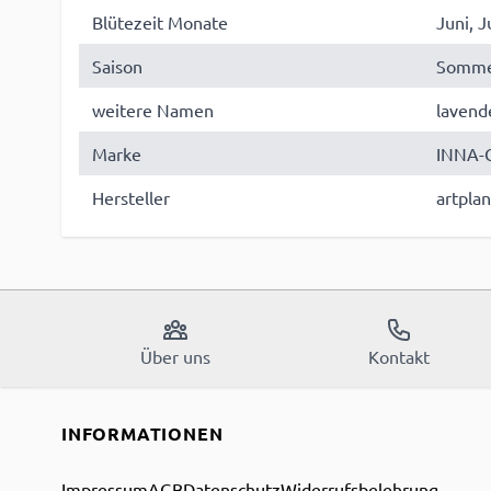
Blütezeit Monate
Juni, J
Saison
Somm
weitere Namen
lavende
Marke
INNA-G
Hersteller
artpla
Über uns
Kontakt
INFORMATIONEN
Impressum
AGB
Datenschutz
Widerrufsbelehrung