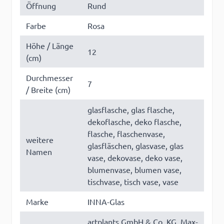
Öffnung
Rund
Farbe
Rosa
Höhe / Länge
12
(cm)
Durchmesser
7
/ Breite (cm)
glasflasche, glas flasche,
dekoflasche, deko flasche,
flasche, flaschenvase,
weitere
glasfläschen, glasvase, glas
Namen
vase, dekovase, deko vase,
blumenvase, blumen vase,
tischvase, tisch vase, vase
Marke
INNA-Glas
artplants GmbH & Co. KG, Max-