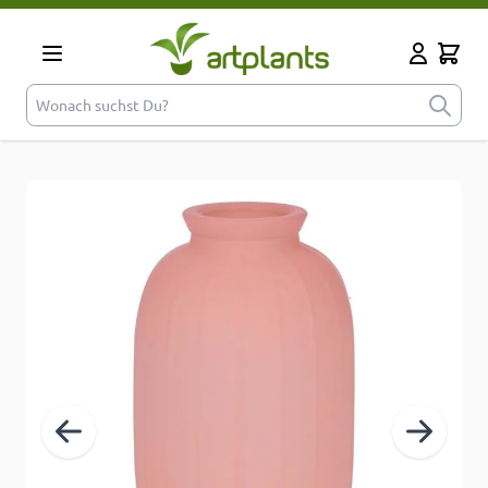
Zum Inhalt springen
Cart
Mein Kont
Wonach suchst Du?