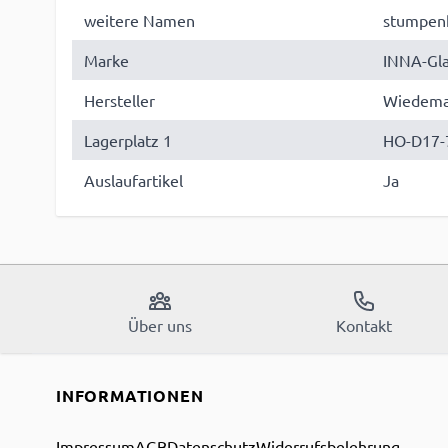
weitere Namen
stumpenk
Marke
INNA-Gl
Hersteller
Wiedeman
Lagerplatz 1
HO-D17-
Auslaufartikel
Ja
Über uns
Kontakt
INFORMATIONEN
Impressum
AGB
Datenschutz
Widerrufsbelehrung