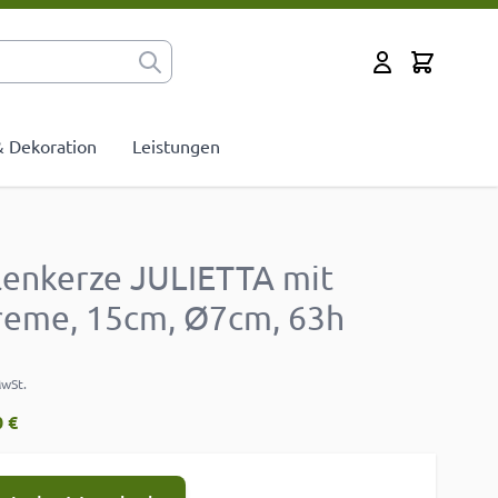
Cart
Mein Konto
 & Dekoration
Leistungen
ulenkerze JULIETTA mit
creme, 15cm, Ø7cm, 63h
MwSt.
 €