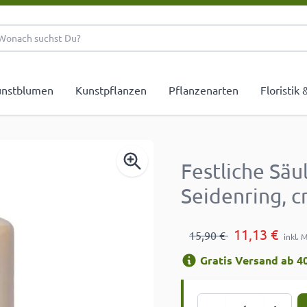
Wonach suchst Du?
nstblumen
Kunstpflanzen
Pflanzenarten
Floristik
Festliche Sä
Seidenring, 
11,13 €
15,90 €
inkl. 
Gratis Versand ab 40
Menge