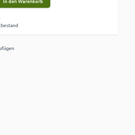
In den Warenkorb
n
stbestand
zufügen
ügen