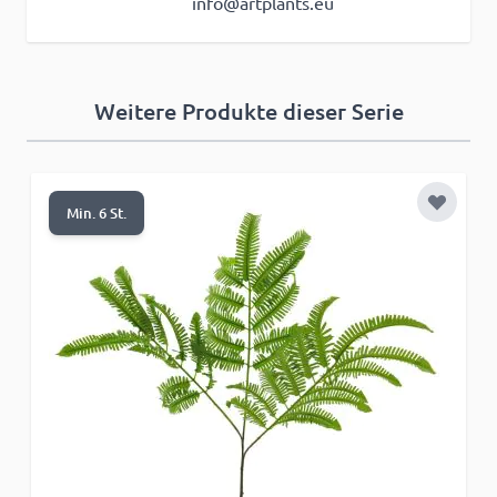
info@artplants.eu
Weitere Produkte dieser Serie
Zur Wun
Min. 6 St.