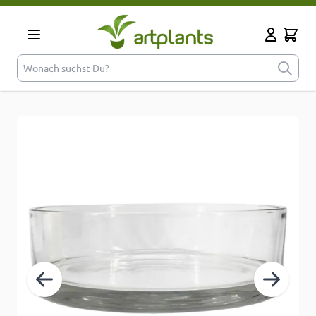
Zum Inhalt springen
Cart
Mein Kont
Wonach suchst Du?