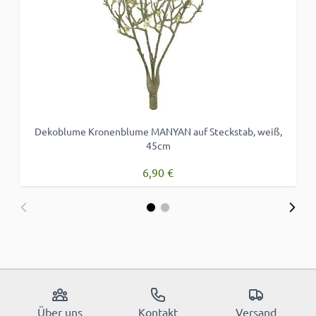
Dekoblume Kronenblume MANYAN auf Steckstab, weiß,
D
45cm
6,90 €
Über uns
Kontakt
Versand