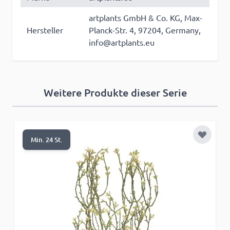
artplants GmbH & Co. KG, Max-
Hersteller
Planck-Str. 4, 97204, Germany,
info@artplants.eu
Weitere Produkte dieser Serie
Zur Wun
Min. 24 St.