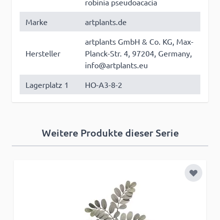
robinia pseudoacacia
Marke
artplants.de
artplants GmbH & Co. KG, Max-
Hersteller
Planck-Str. 4, 97204, Germany,
info@artplants.eu
Lagerplatz 1
HO-A3-8-2
Weitere Produkte dieser Serie
Zur Wun