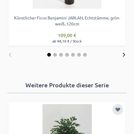
Künstlicher Ficus Benjamini JARLAN, Echtstämme, grün-
weiß, 120cm
109,00 €
ab 98,10 € / Stück
Weitere Produkte dieser Serie
Zur Wun