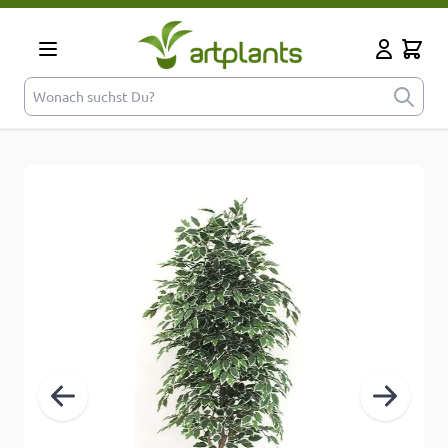
Zum Inhalt springen
Cart
Mein Kont
Wonach suchst Du?