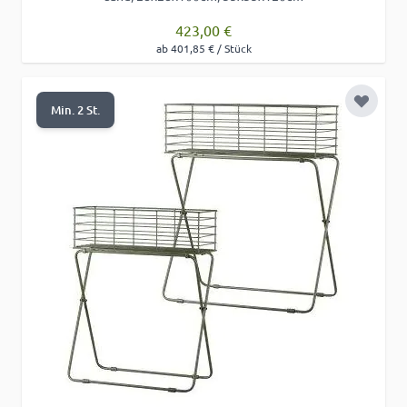
423,00 €
ab 401,85 € / Stück
Zur Wu
Min. 2 St.