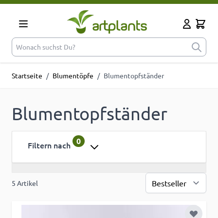
Zum Inhalt springen
Cart
Mein Kont
Wonach suchst Du?
Startseite
/
Blumentöpfe
/
Blumentopfständer
Blumentopfständer
0
Filtern nach
5
Artikel
Sor