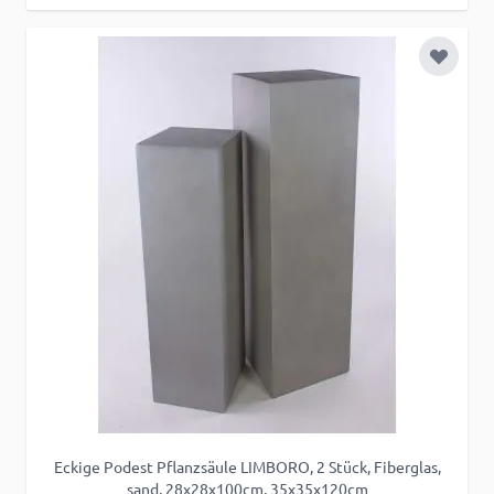
Zur Wu
Eckige Podest Pflanzsäule LIMBORO, 2 Stück, Fiberglas,
sand, 28x28x100cm, 35x35x120cm