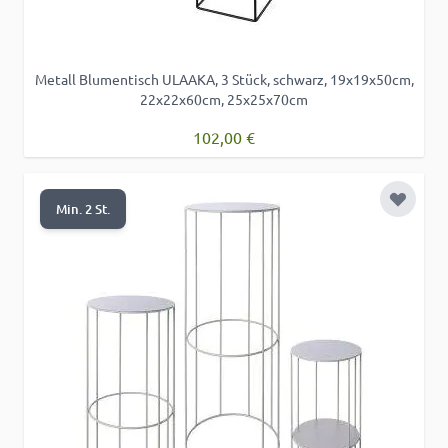
Metall Blumentisch ULAAKA, 3 Stück, schwarz, 19x19x50cm,
22x22x60cm, 25x25x70cm
102,00 €
Zur Wu
Min. 2 St.