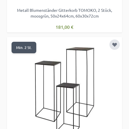
Metall Blumenständer Gitterkorb TOMOKO, 2 Stück,
moosgrün, 50x24x64cm, 60x30x72cm
181,00 €
Zur Wu
Min. 2 St.