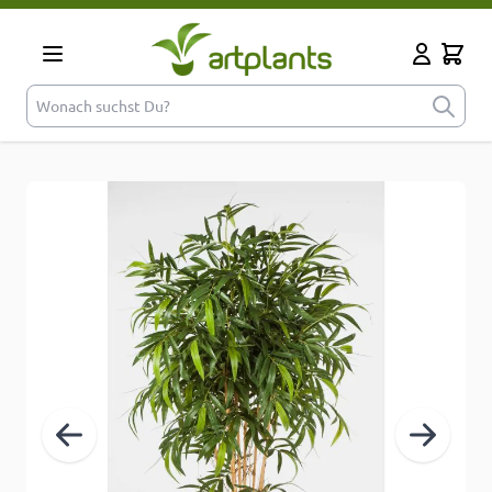
Zum Inhalt springen
Cart
Mein Kont
Wonach suchst Du?